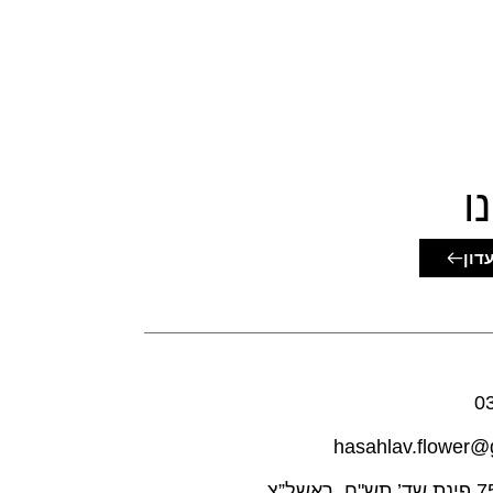
ו
דון
0
hasahlav.flower@