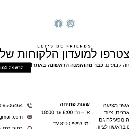
LET'S BE FRIENDS
טרפו למועדון הלקוחות שלנ
כבר מההזמנה הראשונה באתר!
הרשמה למוע
שעות פתיחה
אשר מציעה
3-9506464
נים, ציוד
א’ – ה': 8:00 עד 18:00
gmail.com
ה מפעילה גם
ימי שישי 8:00 עד
ראשון לציון,
רחוב רמז 75 פינת שד’ תש"ח, ראשל”צ