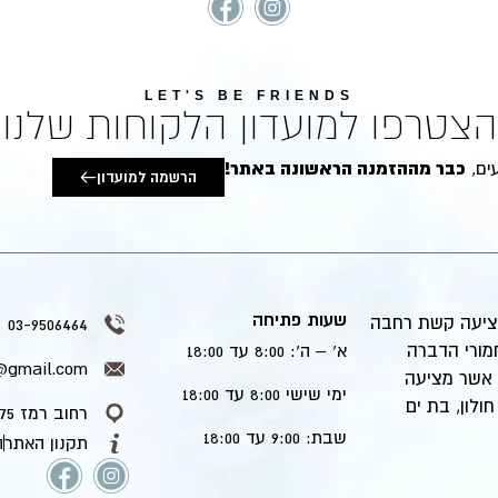
LET'S BE FRIENDS
הצטרפו למועדון הלקוחות שלנו
כבר מההזמנה הראשונה באתר!
הרשמה למועדון
שעות פתיחה
ציעה קשת רחבה
03-9506464
חמורי הדברה
א’ – ה': 8:00 עד 18:00
r@gmail.com
 אשר מציעה
ימי שישי 8:00 עד 18:00
ולון, בת ים
רחוב רמז 75 פינת שד’ תש"ח, ראשל”צ
שבת: 9:00 עד 18:00
תקנון האתר
ה