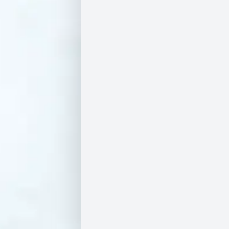
ו
ת
מ
ש
לו
ח
י
ם
מ
ד
ינ
יו
ת
פ
ר
ט
יו