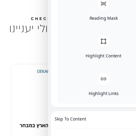
CHECK OUT 
 שאולי יעניינו
ך...
Skip To 
ינה" טעם הארץ במבחר
פינוקי אגוז פקאן מצופים שוקול