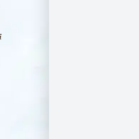
ת
ק
נו
ן
ה
א
ת
ר
ה
צ
ה
ר
ת
נ
גי
ש