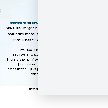
ת
מדיניות הפרטיות
תנאי השימוש
ו
ה להם – אנא הימנע/י משימוש באתר.
השירות באתר מיועד לבגירים מעל גיל 18 בלבד. החברה אינה אוספת
ידע שיימסר על ידי קטינים יימחק.
תר
חנות פרחים בראשון לציון
לוח פרחים
משתלה בראשון לציון
חים בחולון
משלוח פרחים בנס ציונה
שתלות פתוחות בשבת במרכז
י פרחים בראשון לציון
משתלה במרכז
האתר
אזורי חלוקה