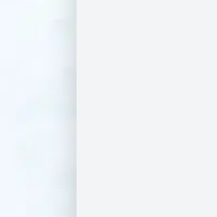
ת
ר
ה
צ
ה
ר
ת
נ
גי
ש
ו
ת
מ
ש
לו
ח
י