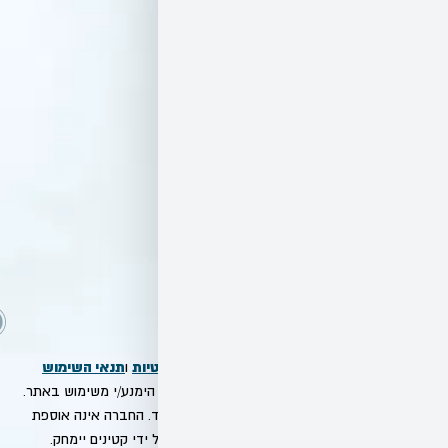
ם
מ
ד
ינ
יו
ת
פ
ר
ט
יו
ת
מדיניות הפרטיות
תנאי השימוש
ו
ה להם – אנא הימנע/י משימוש באתר.
השירות באתר מיועד לבגירים מעל גיל 18 בלבד. החברה אינה אוספת
ידע שיימסר על ידי קטינים יימחק.