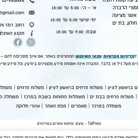
03-9506464
חמורי הדברה
א’ – ה': 8:00 עד 18:00
r@gmail.com
 אשר מציעה
ימי שישי 8:00 עד 18:00
ולון, בת ים
רחוב רמז 75 פינת שד’ תש"ח, ראשל”צ
שבת: 9:00 עד 18:00
תקנון האתר
ה
מדיניות הפרטיות
תנאי השימוש
ל
ו
המפורטים באתר. אם אינך מסכים/ה להם – 
ן, וכל מידע שיימסר על ידי קטינים יימחק.
 בראשון לציון
משלוח פרחים בראשון לציון
משלוח פרחים
משתלה 
משלוח פרחים בבת ים
משתלות פתוחות בשבת במרכז
משתלה פת
משתלה במרכז
מאמרים
מפת האתר
אזורי חלוקה
TalPress - עיצוב ופיתוח אתרים בוורדפרס
C כדי לשפר את חוויית הגלישה שלכם ולבצע ניתוח סטטיסטי כללי. ניתן לשנות את הגדרות הקוקי