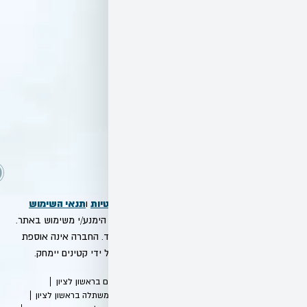
ד
ינ
יו
ת
פ
ר
ט
יו
ת
מדיניות הפרטיות
תנאי השימוש
ו
ה להם – אנא הימנע/י משימוש באתר.
השירות באתר מיועד לבגירים מעל גיל 18 בלבד. החברה אינה אוספת
ידע שיימסר על ידי קטינים יימחק.
תר
חנות פרחים בראשון לציון
לוח פרחים
משתלה בראשון לציון