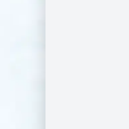
צ
ה
ר
ת
נ
גי
ש
ו
ת
מ
ש
לו
ח
י
ם
מ