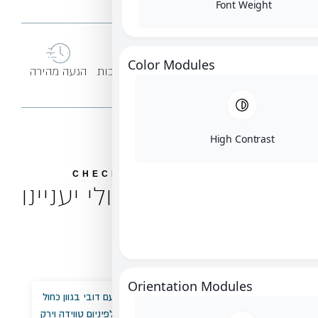
Color 
ת
בקרת איכות
הגעה מהירה
CHECK OUT 
 שאולי יעניינו
ך...
Orient