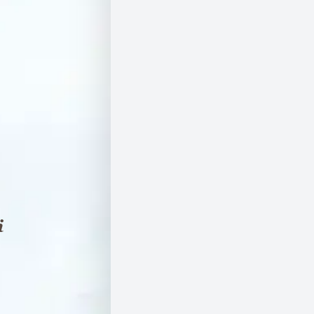
רחוב
רמז
75
פינת
שד’
תש"ח,
ראשל”צ
ת
ק
נו
ן
ה
א
ת
ר
ה